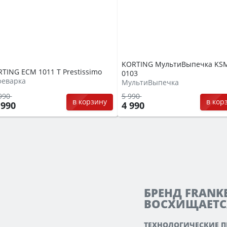
KORTING МультиВыпечка KS
TING ECM 1011 T Prestissimo
0103
феварка
МультиВыпечка
990
5 990
в корзину
в кор
 990
4 990
БРЕНД FRANK
ВОСХИЩАЕТС
ТЕХНОЛОГИЧЕСКИЕ 