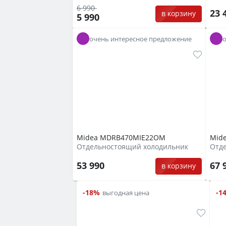
6 990
23 
в корзину
5 990
очень интересное предложение
Midea MDRB470MIE22OM
Mid
Отдельностоящий холодильник
Отд
53 990
67 
в корзину
-18%
-1
выгодная цена