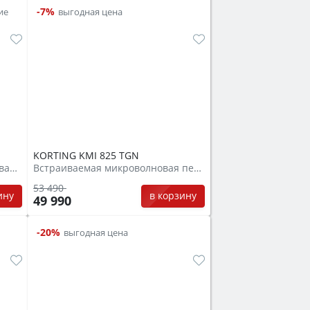
-7%
ие
выгодная цена
KORTING KMI 825 TGN
Отдельностоящая микроволновая печь
Встраиваемая микроволновая печь
53 490
ину
в корзину
49 990
-20%
выгодная цена