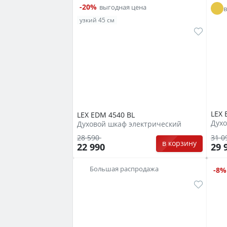
-20%
выгодная цена
узкий 45 см
LEX 
LEX EDM 4540 BL
Дух
Духовой шкаф электрический
31 0
28 590
в корзину
29 
22 990
Большая распродажа
-8%