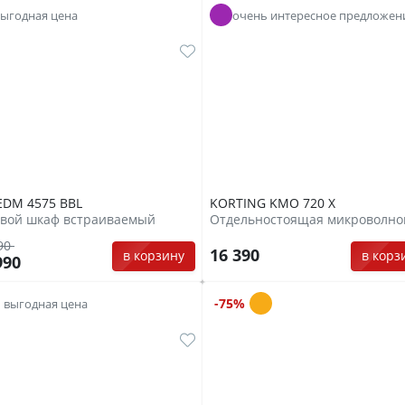
выгодная цена
очень интересное предложен
EDM 4575 BBL
KORTING KMO 720 X
овой шкаф встраиваемый
90
16 390
в корзину
в корз
990
-75%
выгодная цена