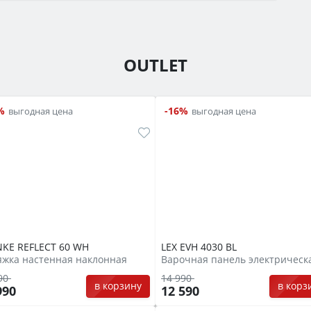
OUTLET
%
-16%
выгодная цена
выгодная цена
KE REFLECT 60 WH
LEX EVH 4030 BL
жка настенная наклонная
Варочная панель электрическ
90
14 990
в корзину
в корз
990
12 590