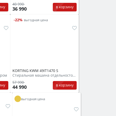
40 990
ину
в корзину
36 990
-22%
выгодная цена
KORTING KWM 49IT1470 S
аром
Стиральная машина отдельностоящая
57 990
ину
в корзину
44 990
выгодная цена