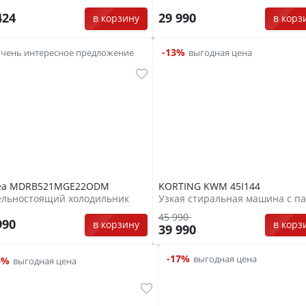
424
29 990
в корзину
в корз
-13%
очень интересное предложение
выгодная цена
ea MDRB521MGE22ODM
KORTING KWM 45I144
ельностоящий холодильник
Узкая стиральная машина с п
45 990
990
в корзину
в корз
39 990
-17%
выгодная цена
4%
выгодная цена