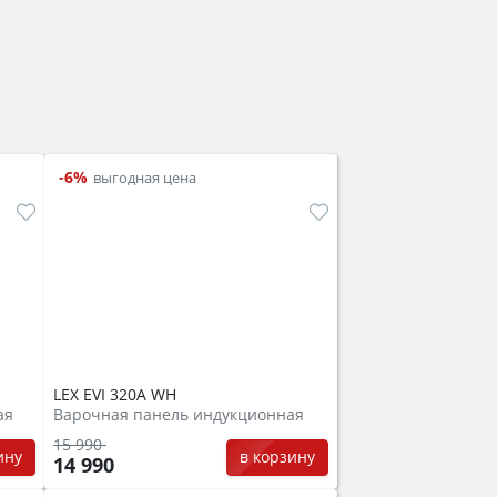
-6%
выгодная цена
LEX EVI 320A WH
ая
Варочная панель индукционная
15 990
ину
в корзину
14 990