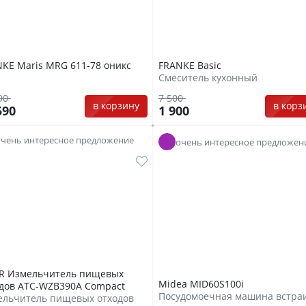
KE Maris MRG 611-78 оникс
FRANKE Basic
Смеситель кухонный
90
7 500
в корзину
в корз
590
1 900
очень интересное предложение
очень интересное предложен
R Измельчитель пищевых
Midea MID60S100i
дов ATC-WZB390A Compact
ельчитель пищевых отходов