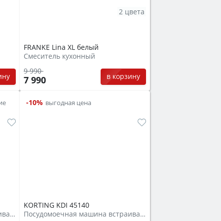
2 цвета
FRANKE Lina XL белый
Смеситель кухонный
9 990
ину
в корзину
7 990
-10%
ие
выгодная цена
KORTING KDI 45140
Посудомоечная машина встраиваемая
Посудомоечная машина встраиваемая