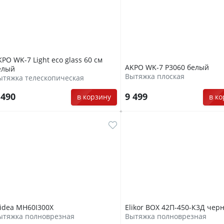
KPO WK-7 Light eco glass 60 см
AKPO WK-7 Р3060 белый
елый
Вытяжка плоская
ытяжка телескопическая
 490
9 499
в корзину
в к
idea MH60I300X
Elikor BOX 42П-450-К3Д чер
ытяжка полноврезная
Вытяжка полноврезная