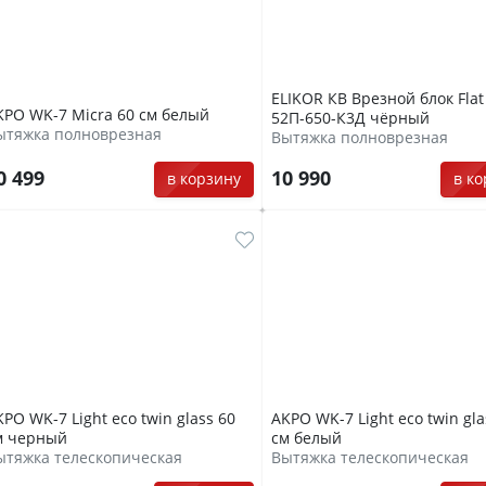
ELIKOR КВ Врезной блок Flat
KPO WK-7 Micra 60 см белый
52П-650-К3Д чёрный
ытяжка полноврезная
Вытяжка полноврезная
0 499
10 990
в корзину
в к
PO WK-7 Light eco twin glass 60
АKPO WK-7 Light eco twin gla
м черный
см белый
ытяжка телескопическая
Вытяжка телескопическая