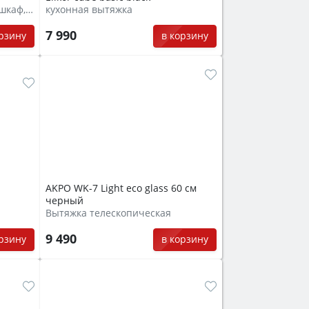
Вытяжка встраиваемая под шкаф, козырькового типа
кухонная вытяжка
7 990
орзину
в корзину
АKPO WK-7 Light eco glass 60 см
черный
Вытяжка телескопическая
9 490
орзину
в корзину