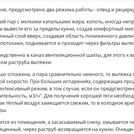
хне, предусмотрено два режима работы - отвод и рецирк
ий пар с мелкими капельками жира, копоть, иногда неп
 и вывести его за пределы кухни, создав комфортный ми
ённый слой вверх, создавая область пониженного давле
отоками, поднимается и проходит через фильтры вытя
едственно в канал вентиляционной шахты, для этого к в
ом раструба вытяжки.
шо отлажена, а пара сравнительно немного, то вытяжка 
вой скорости. При больших испарениях, содержащих пр
интенсивный режим, в том случае, если он предусмотре
тельность, м3/ч". Для получения хорошей тяги необход
ак тёплый воздух замещается свежим, то в холодное вре
ры.
ится из помещения, а засасываемый снизу, омывается че
чищенный, через раструб возвращается на кухню. Очище