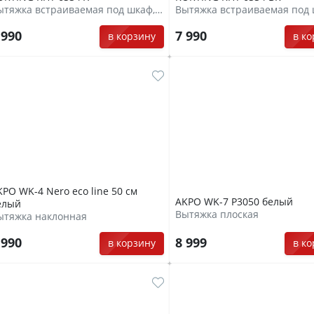
Вытяжка встраиваемая под шкаф, козырькового типа
 990
7 990
в корзину
в к
KPO WK-4 Nero eco line 50 см
AKPO WK-7 Р3050 белый
елый
Вытяжка плоская
ытяжка наклонная
 990
8 999
в корзину
в к