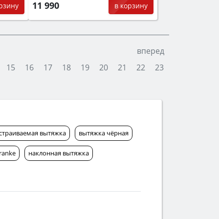
11 990
орзину
в корзину
вперед
15
16
17
18
19
20
21
22
23
страиваемая вытяжка
вытяжка чёрная
ranke
наклонная вытяжка