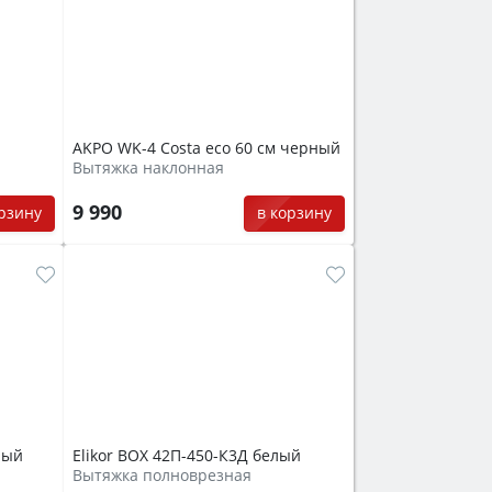
AKPO WK-4 Costa eco 60 см черный
Вытяжка наклонная
9 990
орзину
в корзину
ный
Elikor BOX 42П-450-К3Д белый
Вытяжка полноврезная