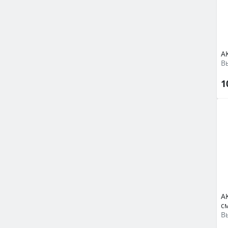
A
В
1
АK
с
В