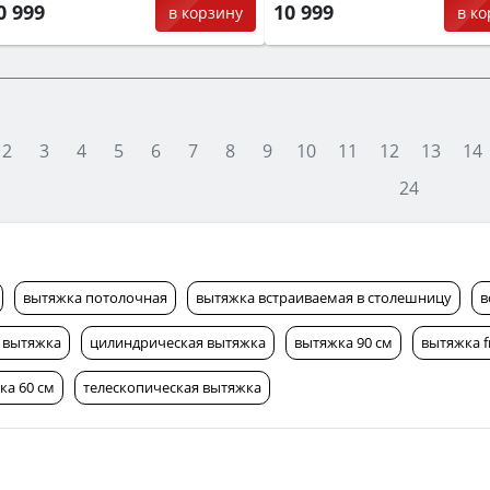
0 999
10 999
в корзину
в к
2
3
4
5
6
7
8
9
10
11
12
13
14
24
вытяжка потолочная
вытяжка встраиваемая в столешницу
в
 вытяжка
цилиндрическая вытяжка
вытяжка 90 см
вытяжка f
ка 60 см
телескопическая вытяжка