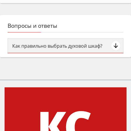
Вопросы и ответы
Как правильно выбрать духовой шкаф?
Сначала определитесь с типом (газовый или
электрический) и габаритами под вашу нишу,
затем смотрите на объём 50–70 л для семьи,
класс энергопотребления не ниже A и нужные
функции (конвекция, гриль, самоочистка,
защита от детей).