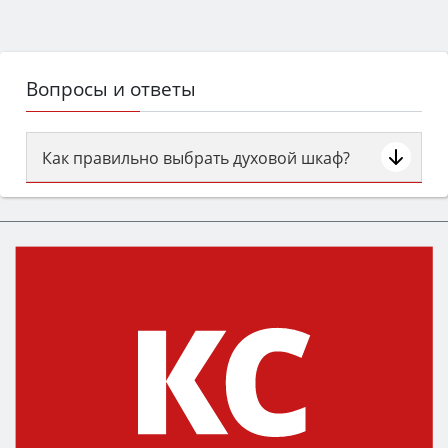
Вопросы и ответы
Как правильно выбрать духовой шкаф?
Сначала определитесь с типом (газовый или
электрический) и габаритами под вашу нишу,
затем смотрите на объём 50–70 л для семьи,
класс энергопотребления не ниже A и нужные
функции (конвекция, гриль, самоочистка,
защита от детей).