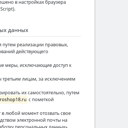
ешено в настройках браузера
cript).
ных данных
я путем реализации правовых,
ований действующего
ые меры, исключающие доступ к
ы третьим лицам, за исключением
зировать их самостоятельно, путем
roshop18.ru
с пометкой
 в любой момент отозвать свое
дством электронной почты на
работку персональных данных».