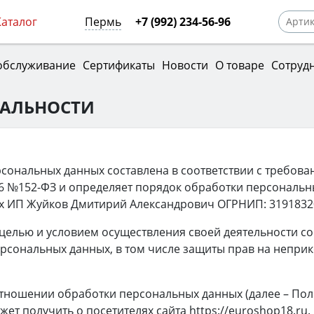
Каталог
Пермь
+7 (992) 234-56-96
обслуживание
Сертификаты
Новости
О товаре
Сотруд
АЛЬНОСТИ
сональных данных составлена в соответствии с требов
06 №152-ФЗ и определяет порядок обработки персональ
 ИП Жуйков Дмитирий Александрович ОГРНИП: 319183200
целью и условием осуществления своей деятельности с
ерсональных данных, в том числе защиты прав на непри
тношении обработки персональных данных (далее – Поли
т получить о посетителях сайта https://euroshop18.ru.