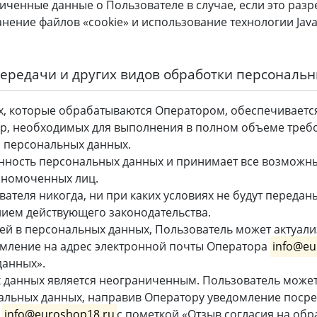
ченные данные о Пользователе в случае, если это разр
ение файлов «cookie» и использование технологии JavaS
 передачи и других видов обработки персональ
, которые обрабатываются Оператором, обеспечиваетс
ер, необходимых для выполнения в полном объеме треб
ы персональных данных.
нность персональных данных и принимает все возможн
номоченных лиц.
теля никогда, ни при каких условиях не будут передан
нием действующего законодательства.
ей в персональных данных, Пользователь может актуали
мление на адрес электронной почты Оператора
info@eu
данных».
 данных является неограниченным. Пользователь может
нальных данных, направив Оператору уведомление посре
а
info@euroshop18.ru
с пометкой «Отзыв согласия на об