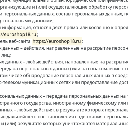
орган, муниципальный орган, юридическое или физическ
организующие и (или) осуществляющие обработку персон
 персональных данных, состав персональных данных, п
ерсональными данными;
 информация, относящаяся прямо или косвенно к опре
://euroshop18.ru
;
ель веб-сайта
https://euroshop18.ru
;
 данных – действия, направленные на раскрытие перс
 лиц;
х данных – любые действия, направленные на раскрыти
передача персональных данных) или на ознакомление с
в том числе обнародование персональных данных в сред
-телекоммуникационных сетях или предоставление дос
сональных данных – передача персональных данных на
остранного государства, иностранному физическому ил
нных – любые действия, в результате которых персона
тью дальнейшего восстановления содержания персонал
 и (или) результате которых уничтожаются материальны