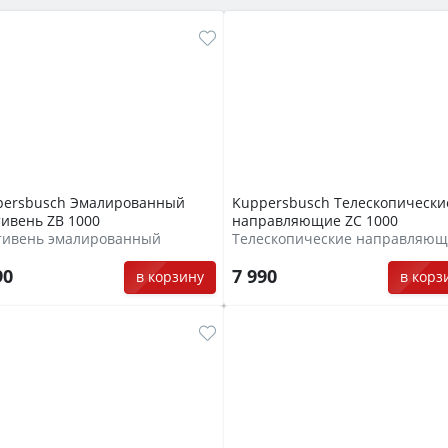
persbusch Эмалированный
Kuppersbusch Телескопически
ивень ZB 1000
направляющие ZC 1000
тивень эмалированный
90
7 990
в корзину
в корз