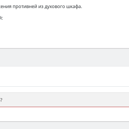
ения противней из духового шкафа.
й:
?
ый или электрический) и габаритами под вашу нишу, зат
же A и нужные функции (конвекция, гриль, самоочистка, 