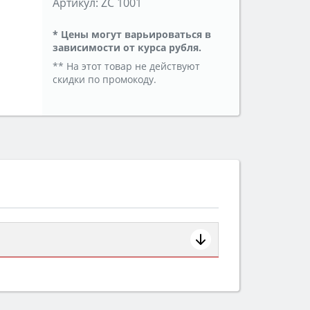
Артикул:
ZC 1001
* Цены могут варьироваться в
зависимости от курса рубля.
** На этот товар не действуют
скидки по промокоду.
ем смотрите на объём 50–70 л для
защита от детей).