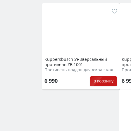
Kuppersbusch Универсальный
Kup
противень ZB 1001
прот
Противень поддон для жира эмалированный
Про
6 990
6 9
в корзину