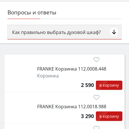
Вопросы и ответы
Как правильно выбрать духовой шкаф?
Сначала определитесь с типом (газовый или
электрический) и габаритами под вашу нишу,
затем смотрите на объём 50–70 л для семьи,
класс энергопотребления не ниже A и нужные
FRANKE Корзинка 112.0008.448
функции (конвекция, гриль, самоочистка,
Корзинка
защита от детей).
2 590
в корзину
FRANKE Корзинка 112.0018.988
3 290
в корзину