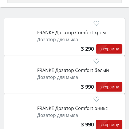
Сначала определитесь с типом (газовый или
электрический) и габаритами под вашу нишу,
затем смотрите на объём 50–70 л для семьи,
класс энергопотребления не ниже A и нужные
FRANKE Дозатор Comfort хром
функции (конвекция, гриль, самоочистка,
Дозатор для мыла
защита от детей).
3 290
в корзину
FRANKE Дозатор Comfort белый
Дозатор для мыла
3 990
в корзину
FRANKE Дозатор Comfort оникс
Дозатор для мыла
3 990
в корзину