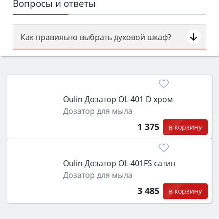
Вопросы и ответы
Как правильно выбрать духовой шкаф?
Сначала определитесь с типом (газовый или
электрический) и габаритами под вашу нишу,
затем смотрите на объём 50–70 л для семьи,
класс энергопотребления не ниже A и нужные
Oulin Дозатор OL-401 D хром
функции (конвекция, гриль, самоочистка,
Дозатор для мыла
защита от детей).
1 375
в корзину
Oulin Дозатор OL-401FS сатин
Дозатор для мыла
3 485
в корзину