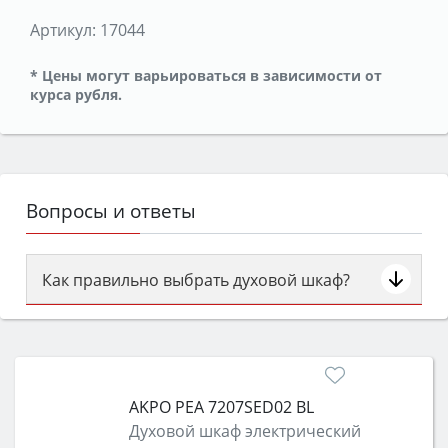
Артикул:
17044
* Цены могут варьироваться в зависимости от
курса рубля.
Вопросы и ответы
Как правильно выбрать духовой шкаф?
Сначала определитесь с типом (газовый или
электрический) и габаритами под вашу нишу,
затем смотрите на объём 50–70 л для семьи,
класс энергопотребления не ниже A и нужные
AKPO PEA 7207SED02 BL
функции (конвекция, гриль, самоочистка,
Духовой шкаф электрический
защита от детей).