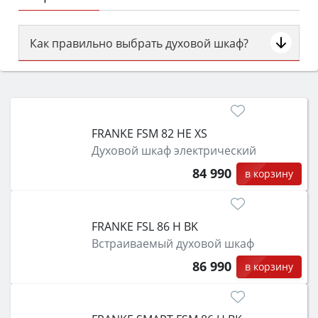
Как правильно выбрать духовой шкаф?
Сначала определитесь с типом (газовый или
электрический) и габаритами под вашу нишу,
затем смотрите на объём 50–70 л для семьи,
класс энергопотребления не ниже A и нужные
FRANKE FSM 82 HE XS
функции (конвекция, гриль, самоочистка,
Духовой шкаф электрический
защита от детей).
84 990
в корзину
FRANKE FSL 86 H BK
Встраиваемый духовой шкаф
86 990
в корзину