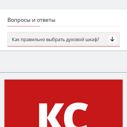
Вопросы и ответы
Как правильно выбрать духовой шкаф?
Сначала определитесь с типом (газовый или
электрический) и габаритами под вашу нишу,
затем смотрите на объём 50–70 л для семьи,
класс энергопотребления не ниже A и нужные
функции (конвекция, гриль, самоочистка,
защита от детей).