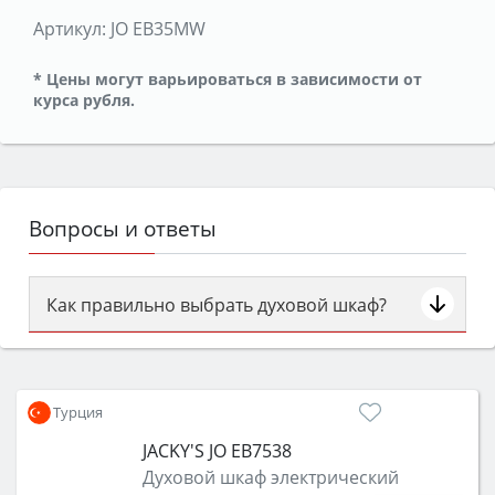
Артикул:
JO EB35MW
* Цены могут варьироваться в зависимости от
курса рубля.
Вопросы и ответы
Как правильно выбрать духовой шкаф?
Сначала определитесь с типом (газовый или
электрический) и габаритами под вашу нишу,
затем смотрите на объём 50–70 л для семьи,
Турция
класс энергопотребления не ниже A и нужные
JACKY'S JO EB7538
функции (конвекция, гриль, самоочистка,
Духовой шкаф электрический
защита от детей).