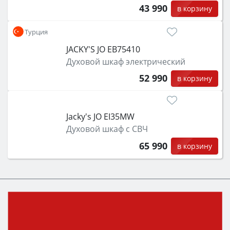
43 990
в корзину
Турция
JACKY'S JO EB75410
Духовой шкаф электрический
52 990
в корзину
Jacky's JO EI35MW
Духовой шкаф с СВЧ
65 990
в корзину