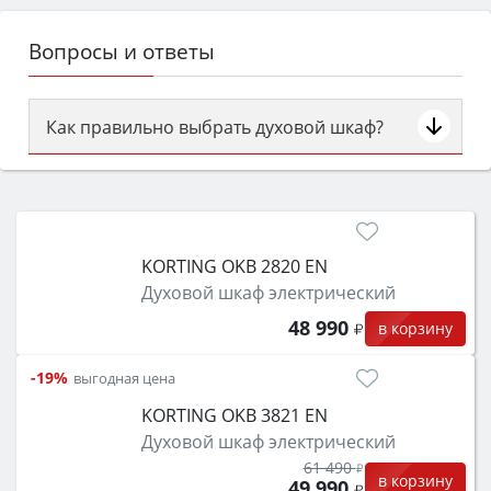
Вопросы и ответы
Как правильно выбрать духовой шкаф?
Сначала определитесь с типом (газовый или
электрический) и габаритами под вашу нишу,
затем смотрите на объём 50–70 л для семьи,
класс энергопотребления не ниже A и нужные
KORTING OKB 2820 EN
функции (конвекция, гриль, самоочистка,
Духовой шкаф электрический
защита от детей).
48 990
в корзину
-19%
выгодная цена
KORTING OKB 3821 EN
Духовой шкаф электрический
61 490
в корзину
49 990