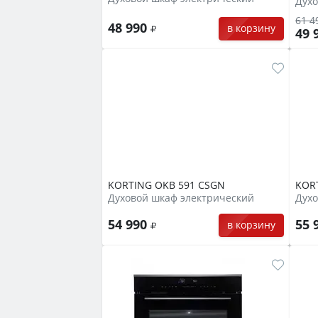
Духо
61 4
48 990
в корзину
49 
KORTING OKB 591 CSGN
KOR
Духовой шкаф электрический
Духо
54 990
55 
в корзину