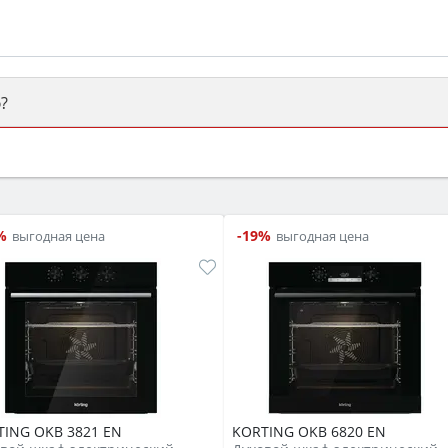
?
ый или электрический) и габаритами под вашу нишу, зат
же A и нужные функции (конвекция, гриль, самоочистка, 
%
-19%
выгодная цена
выгодная цена
TING OKB 3821 EN
KORTING OKB 6820 EN