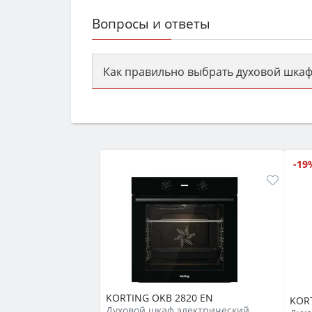
Вопросы и ответы
Как правильно выбрать духовой шкаф
Сначала определитесь с типом (газов
семьи, класс энергопотребления не ни
-19
KORTING OKB 2820 EN
KOR
Духовой шкаф электрический