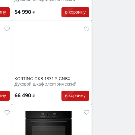
54 990
в корзину
ину
KORTING OKB 1331 S GNBX
Духовой шкаф электрический
66 490
ину
в корзину