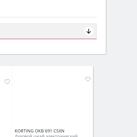
ем смотрите на объём 50–70 л для
защита от детей).
KORTING OKB 691 CSXN
Духовой шкаф электрический