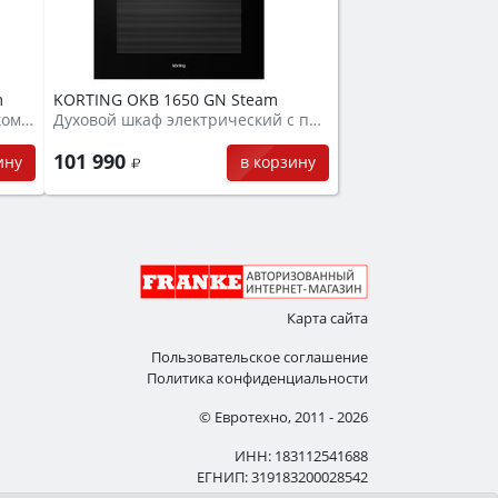
m
KORTING OKB 1650 GN Steam
Духовой шкаф электрический компактный + пар
Духовой шкаф электрический с паром
101 990
ину
в корзину
Карта сайта
Пользовательское соглашение
Политика конфиденциальности
© Евротехно, 2011 - 2026
ИНН: 183112541688
ЕГНИП: 319183200028542