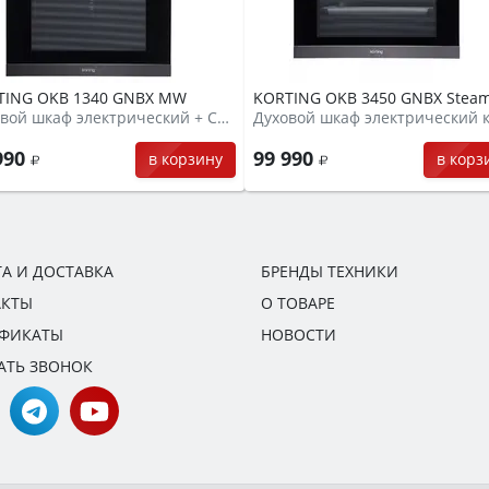
TING OKB 1340 GNBX MW
KORTING OKB 3450 GNBX Stea
Духовой шкаф электрический + СВЧ
990
99 990
в корзину
в корз
А И ДОСТАВКА
БРЕНДЫ ТЕХНИКИ
АКТЫ
О ТОВАРЕ
ИФИКАТЫ
НОВОСТИ
АТЬ ЗВОНОК