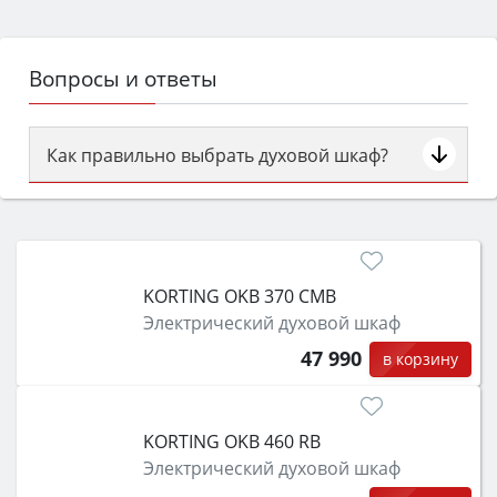
Вопросы и ответы
Как правильно выбрать духовой шкаф?
Сначала определитесь с типом (газовый или
электрический) и габаритами под вашу нишу,
затем смотрите на объём 50–70 л для семьи,
класс энергопотребления не ниже A и нужные
KORTING OKB 370 CMB
функции (конвекция, гриль, самоочистка,
Электрический духовой шкаф
защита от детей).
47 990
в корзину
KORTING OKB 460 RB
Электрический духовой шкаф