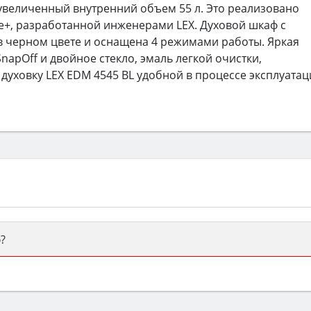
 увеличенный внутренний объем 55 л. Это реализовано
e+, разработанной инженерами LEX. Духовой шкаф с
 черном цвете и оснащена 4 режимами работы. Яркая
napOff и двойное стекло, эмаль легкой очистки,
ховку LEX EDM 4545 BL удобной в процессе эксплуатац
?
ый или электрический) и габаритами под вашу нишу, зат
же A и нужные функции (конвекция, гриль, самоочистка, 