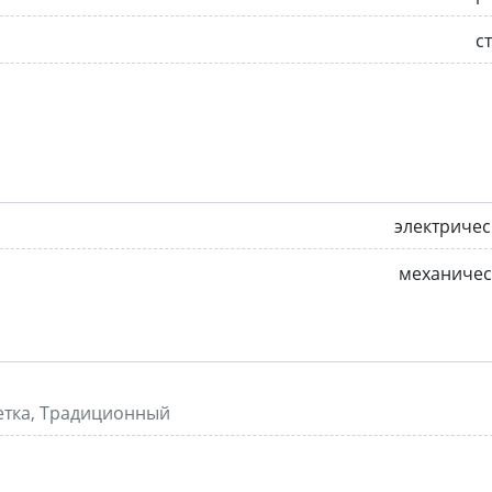
с
электриче
механичес
етка, Традиционный