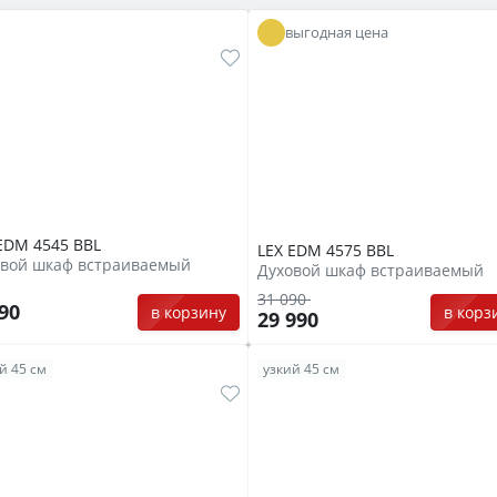
выгодная цена
EDM 4545 BBL
LEX EDM 4575 BBL
овой шкаф встраиваемый
Духовой шкаф встраиваемый
31 090
990
в корзину
в корз
29 990
й 45 см
узкий 45 см