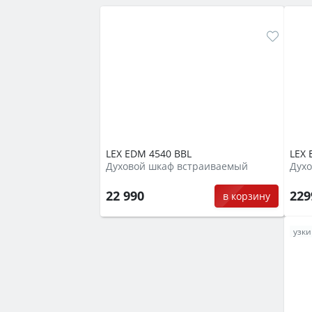
LEX EDM 4540 BBL
LEX 
Духовой шкаф встраиваемый
Дух
22 990
22
в корзину
узки