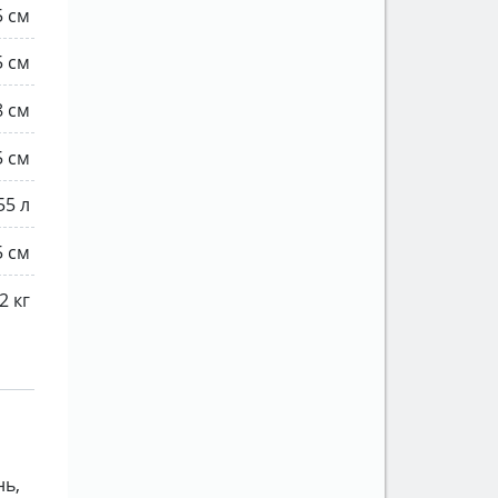
5 см
5 см
8 см
5 см
55 л
5 см
2 кг
нь,