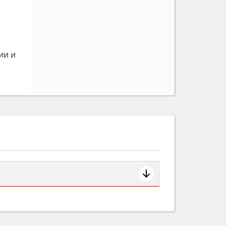
ии и
ем смотрите на объём 50–70 л для
защита от детей).