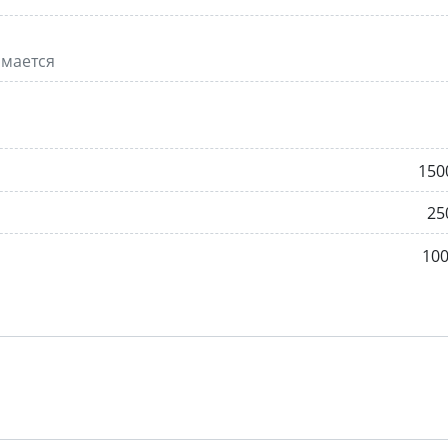
имается
150
25
10