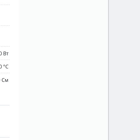
0 Вт
0 °С
0 См