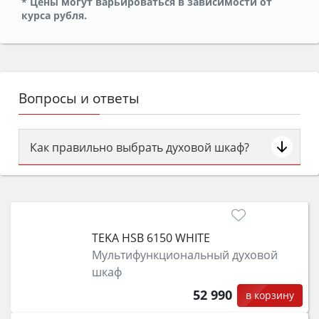
* Цены могут варьироваться в зависимости от
курса рубля.
Вопросы и ответы
Как правильно выбрать духовой шкаф?
Сначала определитесь с типом (газовый или
электрический) и габаритами под вашу нишу,
затем смотрите на объём 50–70 л для семьи,
класс энергопотребления не ниже A и нужные
TEKA HSB 6150 WHITE
функции (конвекция, гриль, самоочистка,
Мультифункциональный духовой
защита от детей).
шкаф
52 990
в корзину