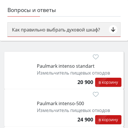
Вопросы и ответы
Как правильно выбрать духовой шкаф?
Сначала определитесь с типом (газовый или
электрический) и габаритами под вашу нишу,
затем смотрите на объём 50–70 л для семьи,
класс энергопотребления не ниже A и нужные
Paulmark intenso standart
функции (конвекция, гриль, самоочистка,
Измельчитель пищевых отходов
защита от детей).
20 900
в корзину
Paulmark intenso-500
Измельчитель пищевых отходов
24 900
в корзину