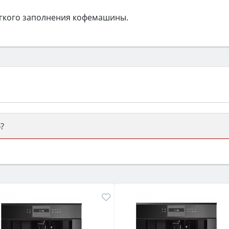
гкого заполнения кофемашины.
?
ый или электрический) и габаритами под вашу нишу, зат
же A и нужные функции (конвекция, гриль, самоочистка, 