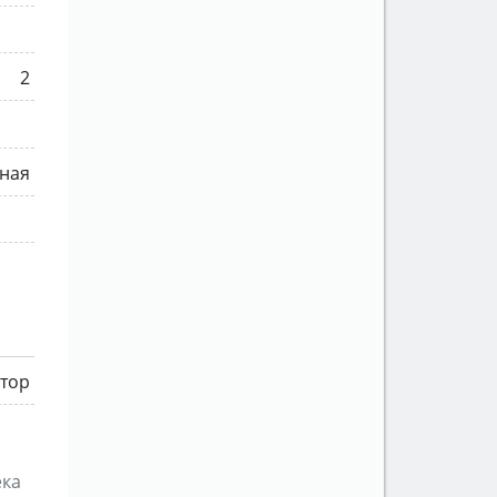
2
нная
атор
ека