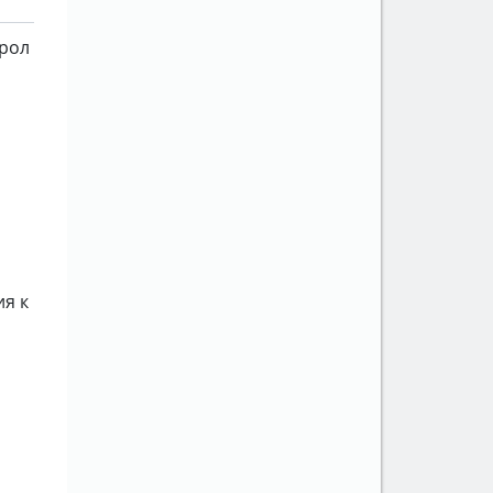
рол
ия к