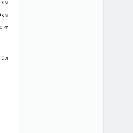
1 см
0 см
0 кг
.5 л