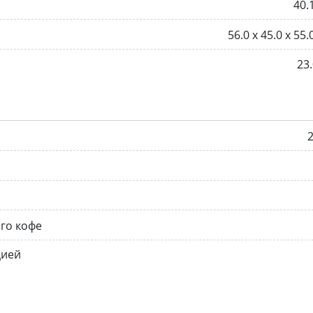
40.
56.0 х 45.0 х 55.
23.
2
го кофе
цией