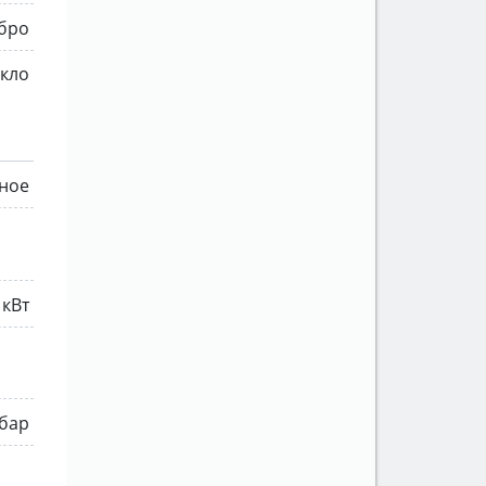
бро
екло
ное
 кВт
 бар