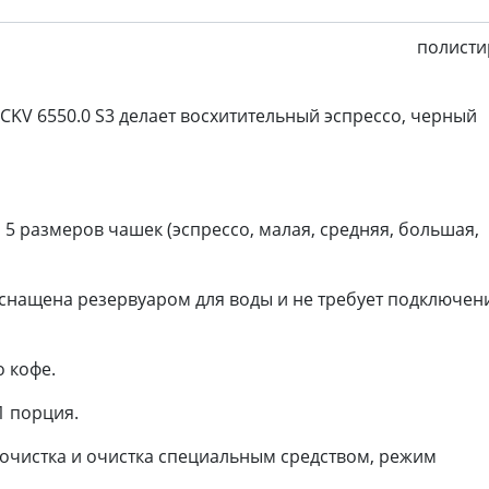
полисти
CKV 6550.0 S3 делает восхитительный эспрессо, черный
5 размеров чашек (эспрессо, малая, средняя, большая,
оснащена резервуаром для воды и не требует подключен
о
кофе.
1 порция.
очистка и о
чистка специальным
средством, р
ежим