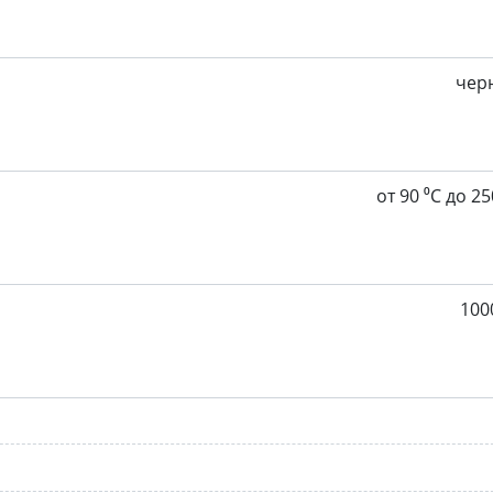
чер
от 90 ⁰С до 25
100