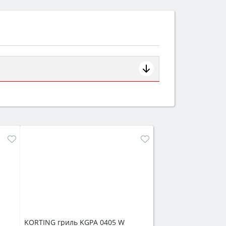
ем смотрите на объём 50–70 л для
защита от детей).
KORTING гриль KGPA 0405 W