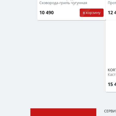
Сковорода-гриль чугунная
Про
10 490
12 
в корзину
KORT
Каст
15 
СЕРВ