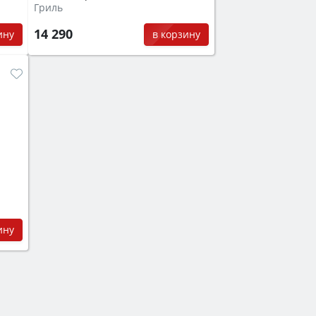
Гриль
14 290
ину
в корзину
ину