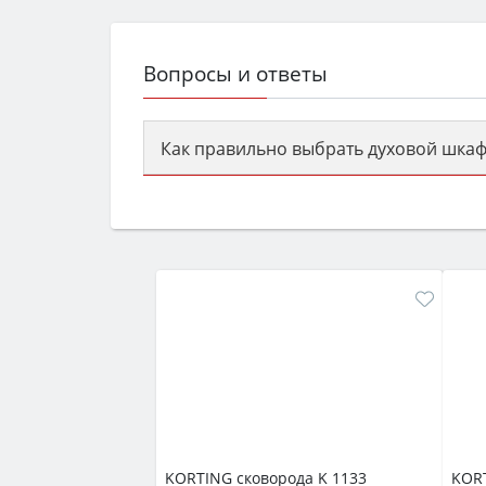
Вопросы и ответы
Как правильно выбрать духовой шкаф
Сначала определитесь с типом (газов
семьи, класс энергопотребления не ни
KORTING сковорода K 1133
KORT