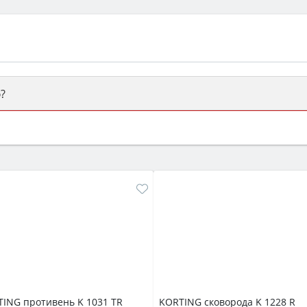
?
ый или электрический) и габаритами под вашу нишу, зат
же A и нужные функции (конвекция, гриль, самоочистка, 
ING противень K 1031 TR
KORTING сковорода K 1228 R