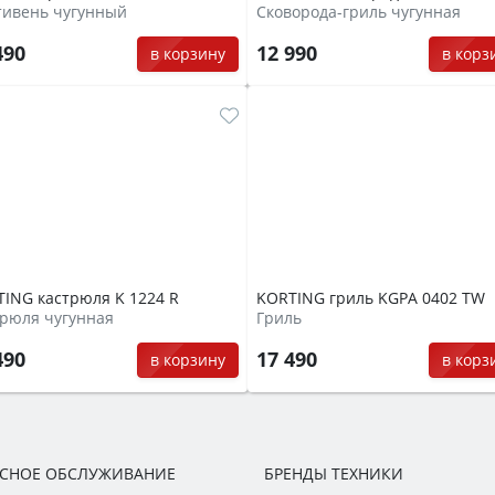
тивень чугунный
Сковорода-гриль чугунная
490
12 990
в корзину
в корз
ING кастрюля K 1224 R
KORTING гриль KGPA 0402 TW
рюля чугунная
Гриль
490
17 490
в корзину
в корз
ИСНОЕ ОБСЛУЖИВАНИЕ
БРЕНДЫ ТЕХНИКИ