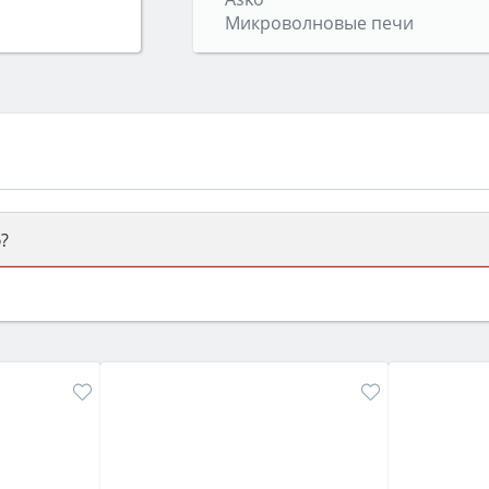
Микроволновые печи
?
ый или электрический) и габаритами под вашу нишу, зат
же A и нужные функции (конвекция, гриль, самоочистка, 