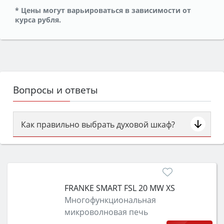
* Цены могут варьироваться в зависимости от
курса рубля.
Вопросы и ответы
Как правильно выбрать духовой шкаф?
Сначала определитесь с типом (газовый или
электрический) и габаритами под вашу нишу,
затем смотрите на объём 50–70 л для семьи,
класс энергопотребления не ниже A и нужные
FRANKE SMART FSL 20 MW XS
функции (конвекция, гриль, самоочистка,
Многофункциональная
защита от детей).
микроволновая печь