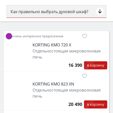
Как правильно выбрать духовой шкаф?
Сначала определитесь с типом (газовый или
электрический) и габаритами под вашу нишу,
затем смотрите на объём 50–70 л для семьи,
очень интересное предложение
класс энергопотребления не ниже A и нужные
KORTING KMO 720 X
функции (конвекция, гриль, самоочистка,
Отдельностоящая микроволновая
защита от детей).
печь
16 390
в корзину
KORTING KMO 823 XN
Отдельностоящая микроволновая
печь
20 490
в корзину