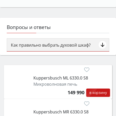
Вопросы и ответы
Как правильно выбрать духовой шкаф?
Сначала определитесь с типом (газовый или
электрический) и габаритами под вашу нишу,
затем смотрите на объём 50–70 л для семьи,
класс энергопотребления не ниже A и нужные
Kuppersbusch ML 6330.0 S8
функции (конвекция, гриль, самоочистка,
Микроволновая печь
защита от детей).
149 990
в корзину
Kuppersbusch MR 6330.0 S8