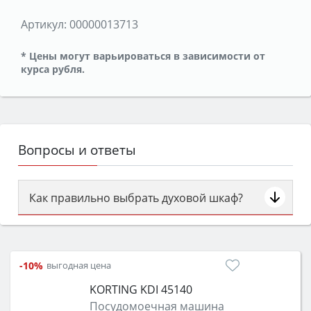
Артикул:
00000013713
* Цены могут варьироваться в зависимости от
курса рубля.
Вопросы и ответы
Как правильно выбрать духовой шкаф?
Сначала определитесь с типом (газовый или
электрический) и габаритами под вашу нишу,
затем смотрите на объём 50–70 л для семьи,
-10%
выгодная цена
класс энергопотребления не ниже A и нужные
KORTING KDI 45140
функции (конвекция, гриль, самоочистка,
Посудомоечная машина
защита от детей).