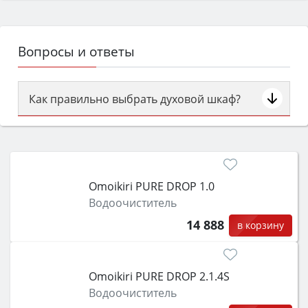
Вопросы и ответы
Как правильно выбрать духовой шкаф?
Сначала определитесь с типом (газовый или
электрический) и габаритами под вашу нишу,
затем смотрите на объём 50–70 л для семьи,
класс энергопотребления не ниже A и нужные
Omoikiri PURE DROP 1.0
функции (конвекция, гриль, самоочистка,
Водоочиститель
защита от детей).
14 888
в корзину
Omoikiri PURE DROP 2.1.4S
Водоочиститель