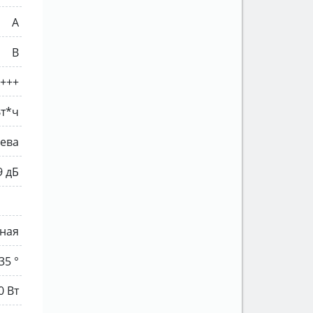
A
B
+++
Вт*ч
лева
9 дБ
ная
35 °
0 Вт