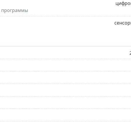
цифро
я программы
сенсор