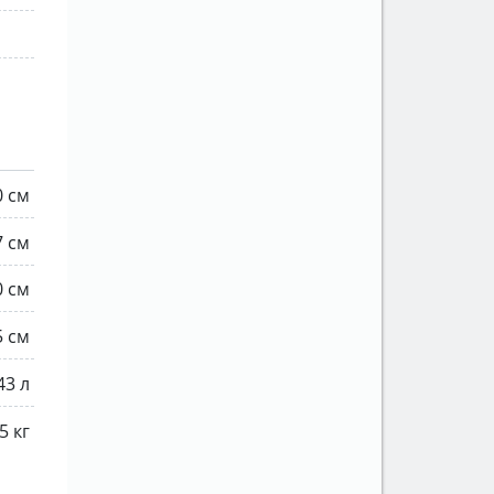
0 см
7 см
0 см
5 см
43 л
5 кг