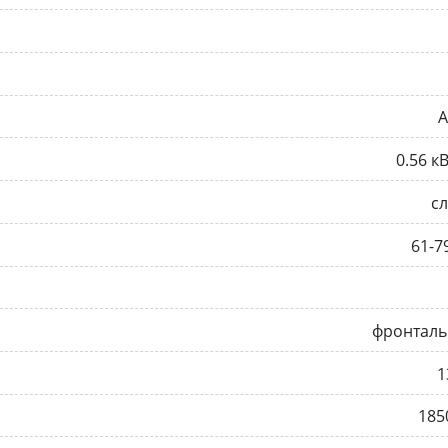
A
0.56 к
с
61-7
фронталь
1
185