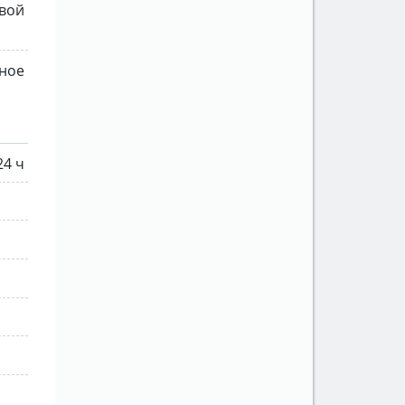
вой
ное
24 ч