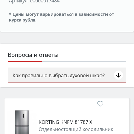
Артикул:
00000017484
* Цены могут варьироваться в зависимости от
курса рубля.
Вопросы и ответы
Как правильно выбрать духовой шкаф?
Сначала определитесь с типом (газовый или
электрический) и габаритами под вашу нишу,
затем смотрите на объём 50–70 л для семьи,
класс энергопотребления не ниже A и нужные
функции (конвекция, гриль, самоочистка,
KORTING KNFM 81787 X
защита от детей).
Отдельностоящий холодильник