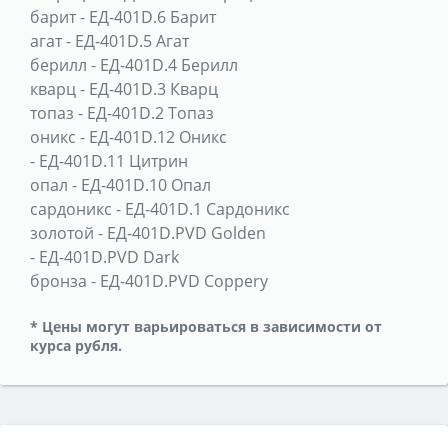
барит
-
ЕД-401D.6 Барит
агат
-
ЕД-401D.5 Агат
берилл
-
ЕД-401D.4 Берилл
кварц
-
ЕД-401D.3 Кварц
топаз
-
ЕД-401D.2 Топаз
оникс
-
ЕД-401D.12 Оникс
-
ЕД-401D.11 Цитрин
опал
-
ЕД-401D.10 Опал
сардоникс
-
ЕД-401D.1 Сардоникс
золотой
-
ЕД-401D.PVD Golden
-
ЕД-401D.PVD Dark
бронза
-
ЕД-401D.PVD Coppery
* Цены могут варьироваться в зависимости от
курса рубля.