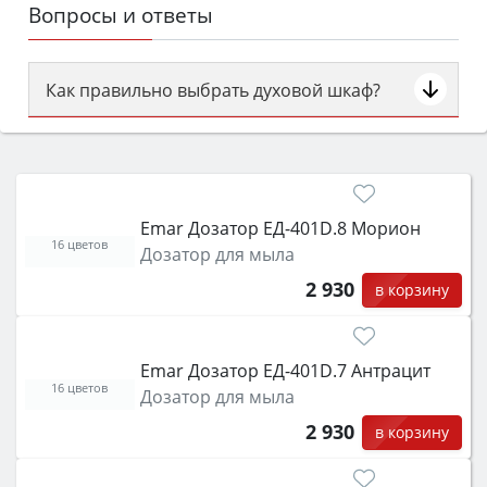
Вопросы и ответы
Как правильно выбрать духовой шкаф?
Сначала определитесь с типом (газовый или
электрический) и габаритами под вашу нишу,
затем смотрите на объём 50–70 л для семьи,
класс энергопотребления не ниже A и нужные
Emar Дозатор ЕД-401D.8 Морион
функции (конвекция, гриль, самоочистка,
16 цветов
Дозатор для мыла
защита от детей).
2 930
в корзину
Emar Дозатор ЕД-401D.7 Антрацит
16 цветов
Дозатор для мыла
2 930
в корзину