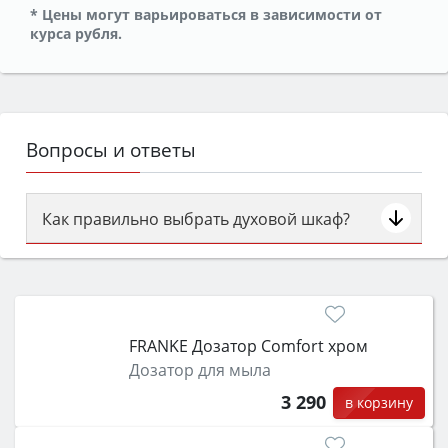
* Цены могут варьироваться в зависимости от
курса рубля.
Вопросы и ответы
Как правильно выбрать духовой шкаф?
Сначала определитесь с типом (газовый или
электрический) и габаритами под вашу нишу,
затем смотрите на объём 50–70 л для семьи,
класс энергопотребления не ниже A и нужные
FRANKE Дозатор Comfort хром
функции (конвекция, гриль, самоочистка,
Дозатор для мыла
защита от детей).
3 290
в корзину