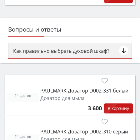
Вопросы и ответы
Как правильно выбрать духовой шкаф?
Сначала определитесь с типом (газовый или
электрический) и габаритами под вашу нишу,
затем смотрите на объём 50–70 л для семьи,
класс энергопотребления не ниже A и нужные
PAULMARK Дозатор D002-331 белый
функции (конвекция, гриль, самоочистка,
14 цветов
Дозатор для мыла
защита от детей).
3 600
в корзину
PAULMARK Дозатор D002-310 серый
14 цветов
Дозатор для мыла