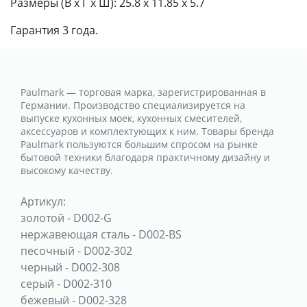
Размеры (В x Г x Ш): 25.8 x 11.85 x 5.7
Гарантия 3 года.
Paulmark — торговая марка, зарегистрированная в
Германии. Производство специализируется на
выпуске кухонных моек, кухонных смесителей,
аксессуаров и комплектующих к ним. Товары бренда
Paulmark пользуются большим спросом на рынке
бытовой техники благодаря практичному дизайну и
высокому качеству.
Артикул:
золотой
-
D002-G
нержавеющая сталь
-
D002-BS
песочный
-
D002-302
черный
-
D002-308
серый
-
D002-310
бежевый
-
D002-328