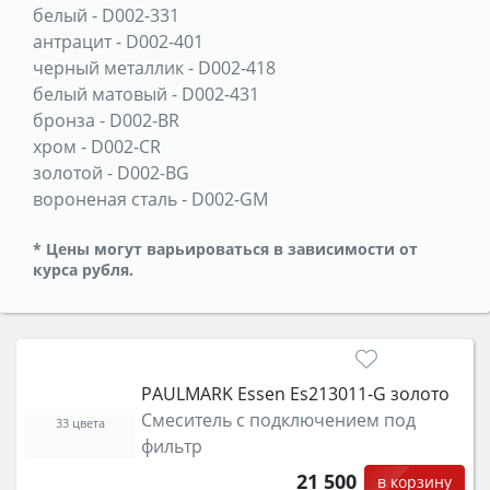
белый
-
D002-331
антрацит
-
D002-401
черный металлик
-
D002-418
белый матовый
-
D002-431
бронза
-
D002-BR
хром
-
D002-CR
золотой
-
D002-BG
вороненая сталь
-
D002-GM
* Цены могут варьироваться в зависимости от
курса рубля.
PAULMARK Essen Es213011-G золото
Смеситель с подключением под
33 цвета
фильтр
21 500
в корзину