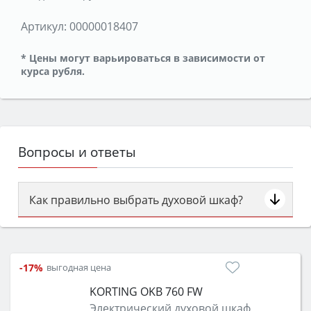
Артикул:
00000018407
* Цены могут варьироваться в зависимости от
курса рубля.
Вопросы и ответы
Как правильно выбрать духовой шкаф?
Сначала определитесь с типом (газовый или
электрический) и габаритами под вашу нишу,
затем смотрите на объём 50–70 л для семьи,
-17%
выгодная цена
класс энергопотребления не ниже A и нужные
KORTING OKB 760 FW
функции (конвекция, гриль, самоочистка,
Электрический духовой шкаф
защита от детей).