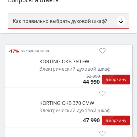
Как правильно выбрать духовой шкаф?
Сначала определитесь с типом (газовый или
электрический) и габаритами под вашу нишу,
затем смотрите на объём 50–70 л для семьи,
-17%
выгодная цена
класс энергопотребления не ниже A и нужные
KORTING OKB 760 FW
функции (конвекция, гриль, самоочистка,
Электрический духовой шкаф
защита от детей).
53 990
в корзину
44 990
KORTING OKB 370 CMW
Электрический духовой шкаф
47 990
в корзину