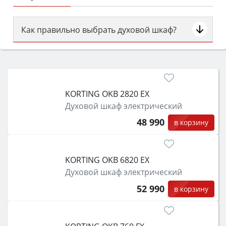
Как правильно выбрать духовой шкаф?
Сначала определитесь с типом (газовый или
электрический) и габаритами под вашу нишу,
затем смотрите на объём 50–70 л для семьи,
класс энергопотребления не ниже A и нужные
KORTING OKB 2820 EX
функции (конвекция, гриль, самоочистка,
Духовой шкаф электрический
защита от детей).
48 990
в корзину
KORTING OKB 6820 EX
Духовой шкаф электрический
52 990
в корзину