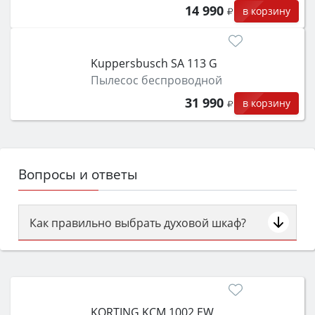
14 990
в корзину
Kuppersbusch SA 113 G
Пылесос беспроводной
31 990
в корзину
Вопросы и ответы
Как правильно выбрать духовой шкаф?
Сначала определитесь с типом (газовый или
электрический) и габаритами под вашу нишу,
затем смотрите на объём 50–70 л для семьи,
класс энергопотребления не ниже A и нужные
KORTING KCM 1002 EW