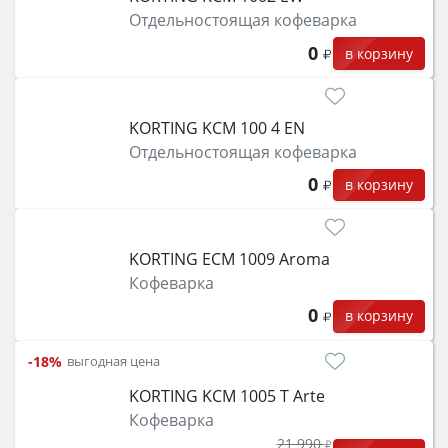
функции (конвекция, гриль, самоочистка,
Отдельностоящая кофеварка
защита от детей).
0
в корзину
KORTING KCM 100 4 EN
Отдельностоящая кофеварка
0
в корзину
KORTING ECM 1009 Aroma
Кофеварка
0
в корзину
-18%
выгодная цена
KORTING KCM 1005 T Arte
Кофеварка
21 990