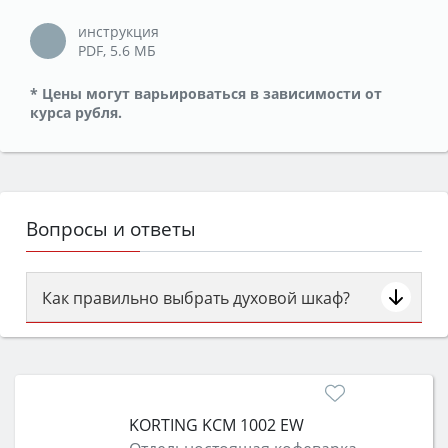
инструкция
PDF, 5.6 MБ
* Цены могут варьироваться в зависимости от
курса рубля.
Вопросы и ответы
Как правильно выбрать духовой шкаф?
Сначала определитесь с типом (газовый или
электрический) и габаритами под вашу нишу,
затем смотрите на объём 50–70 л для семьи,
класс энергопотребления не ниже A и нужные
KORTING KCM 1002 EW
функции (конвекция, гриль, самоочистка,