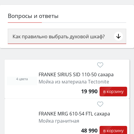
Вопросы и ответы
Как правильно выбрать духовой шкаф?
Сначала определитесь с типом (газовый или
электрический) и габаритами под вашу нишу,
затем смотрите на объём 50–70 л для семьи,
класс энергопотребления не ниже A и нужные
FRANKE SIRIUS SID 110-50 сахара
функции (конвекция, гриль, самоочистка,
4 цвета
Мойка из материала Tectonite
защита от детей).
19 990
в корзину
FRANKE MRG 610-54 FTL сахара
Мойка гранитная
48 990
в корзину