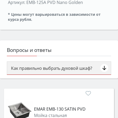
Артикул:
EMB-125A PVD Nano Golden
* Цены могут варьироваться в зависимости от
курса рубля.
Вопросы и ответы
Как правильно выбрать духовой шкаф?
Сначала определитесь с типом (газовый или
электрический) и габаритами под вашу нишу,
затем смотрите на объём 50–70 л для семьи,
класс энергопотребления не ниже A и нужные
функции (конвекция, гриль, самоочистка,
EMAR EMB-130 SATIN PVD
защита от детей).
Мойка стальная