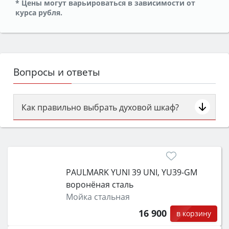
* Цены могут варьироваться в зависимости от
курса рубля.
Вопросы и ответы
Как правильно выбрать духовой шкаф?
Сначала определитесь с типом (газовый или
электрический) и габаритами под вашу нишу,
затем смотрите на объём 50–70 л для семьи,
класс энергопотребления не ниже A и нужные
PAULMARK YUNI 39 UNI, YU39-GM
функции (конвекция, гриль, самоочистка,
воронёная сталь
защита от детей).
Мойка стальная
16 900
в корзину