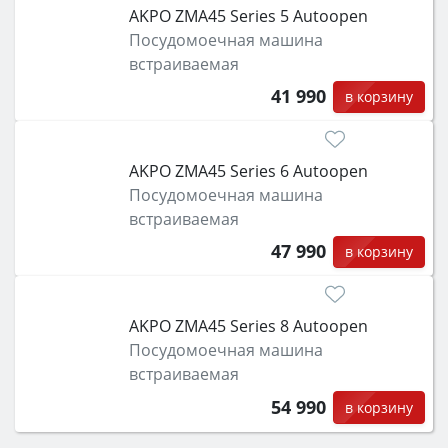
класс энергопотребления не ниже A и нужные
AKPO ZMA45 Series 5 Autoopen
функции (конвекция, гриль, самоочистка,
Посудомоечная машина
защита от детей).
встраиваемая
41 990
в корзину
AKPO ZMA45 Series 6 Autoopen
Посудомоечная машина
встраиваемая
47 990
в корзину
AKPO ZMA45 Series 8 Autoopen
Посудомоечная машина
встраиваемая
54 990
в корзину