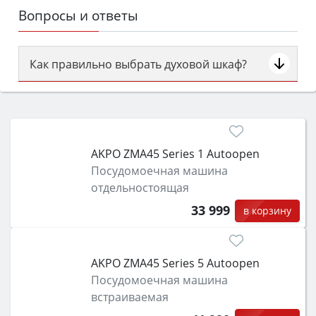
Вопросы и ответы
Как правильно выбрать духовой шкаф?
Сначала определитесь с типом (газовый или
электрический) и габаритами под вашу нишу,
затем смотрите на объём 50–70 л для семьи,
класс энергопотребления не ниже A и нужные
AKPO ZMA45 Series 1 Autoopen
функции (конвекция, гриль, самоочистка,
Посудомоечная машина
защита от детей).
отдельностоящая
33 999
в корзину
AKPO ZMA45 Series 5 Autoopen
Посудомоечная машина
встраиваемая