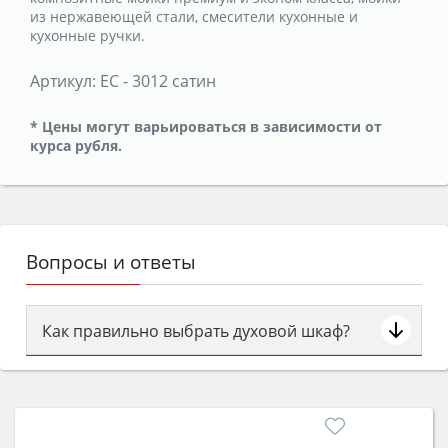
из нержавеющей стали, смесители кухонные и
кухонные ручки.
Артикул:
ЕС - 3012 сатин
* Цены могут варьироваться в зависимости от
курса рубля.
Вопросы и ответы
Как правильно выбрать духовой шкаф?
Сначала определитесь с типом (газовый или
электрический) и габаритами под вашу нишу,
затем смотрите на объём 50–70 л для семьи,
класс энергопотребления не ниже A и нужные