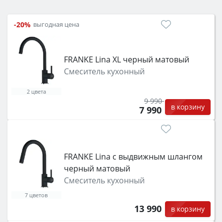
электрический) и габаритами под вашу нишу,
затем смотрите на объём 50–70 л для семьи,
-20%
выгодная цена
класс энергопотребления не ниже A и нужные
функции (конвекция, гриль, самоочистка,
защита от детей).
FRANKE Lina XL черный матовый
Смеситель кухонный
2 цвета
9 990
в корзину
7 990
FRANKE Lina с выдвижным шлангом
черный матовый
Смеситель кухонный
7 цветов
13 990
в корзину