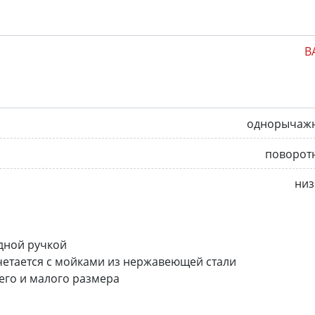
B
однорычаж
поворот
низ
одной ручкой
етается с мойками из нержавеющей стали
его и малого размера