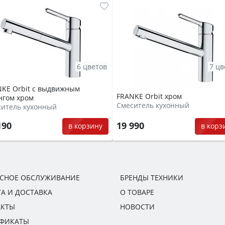
6 цветов
7 цв
KE Orbit с выдвижным
FRANKE Orbit хром
нгом хром
Смеситель кухонный
ситель кухонный
190
19 990
в корзину
в корз
ИСНОЕ ОБСЛУЖИВАНИЕ
БРЕНДЫ ТЕХНИКИ
А И ДОСТАВКА
О ТОВАРЕ
АКТЫ
НОВОСТИ
ИФИКАТЫ