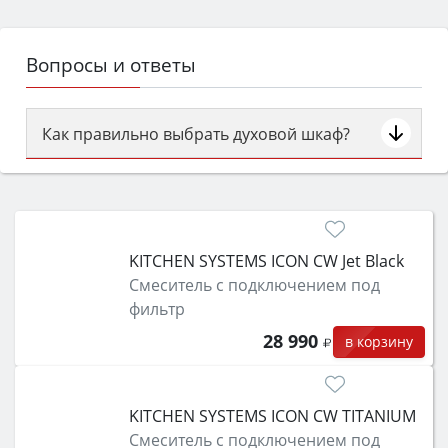
Вопросы и ответы
Как правильно выбрать духовой шкаф?
Сначала определитесь с типом (газовый или
электрический) и габаритами под вашу нишу,
затем смотрите на объём 50–70 л для семьи,
класс энергопотребления не ниже A и нужные
KITCHEN SYSTEMS ICON CW Jet Black
функции (конвекция, гриль, самоочистка,
Смеситель с подключением под
защита от детей).
фильтр
28 990
в корзину
KITCHEN SYSTEMS ICON CW TITANIUM
Смеситель с подключением под