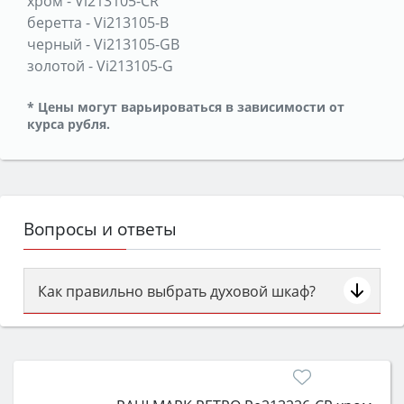
хром
-
Vi213105-CR
беретта
-
Vi213105-B
черный
-
Vi213105-GB
золотой
-
Vi213105-G
* Цены могут варьироваться в зависимости от
курса рубля.
Вопросы и ответы
Как правильно выбрать духовой шкаф?
Сначала определитесь с типом (газовый или
электрический) и габаритами под вашу нишу,
затем смотрите на объём 50–70 л для семьи,
класс энергопотребления не ниже A и нужные