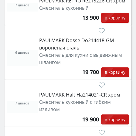
PAULMARK RETRO Re213226-CR хром
функции (конвекция, гриль, самоочистка,
7 цветов
Смеситель кухонный
защита от детей).
13 900
в корзину
PAULMARK Dosse Do214418-GM
вороненая сталь
6 цветов
Смеситель для кухни с выдвижным
шлангом
19 700
в корзину
PAULMARK Halt Ha214021-CR хром
Смеситель кухонный с гибким
7 цветов
изливом
19 900
в корзину