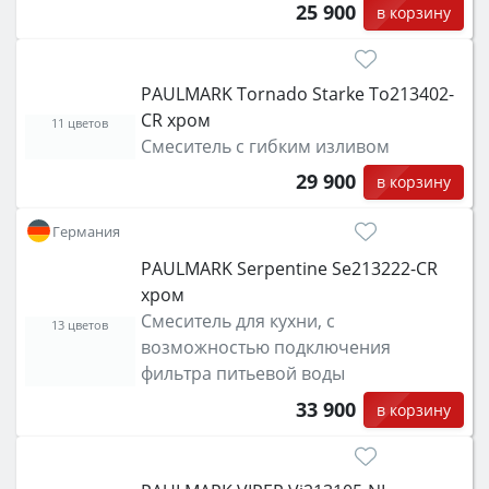
25 900
в корзину
PAULMARK Tornado Starke To213402-
CR хром
11 цветов
Смеситель с гибким изливом
29 900
в корзину
Германия
PAULMARK Serpentine Se213222-CR
хром
Смеситель для кухни, с
13 цветов
возможностью подключения
фильтра питьевой воды
33 900
в корзину