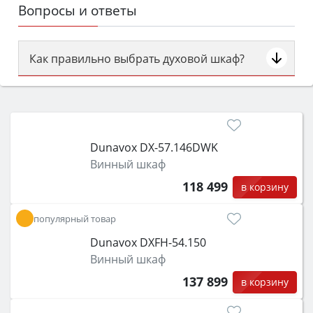
Вопросы и ответы
Как правильно выбрать духовой шкаф?
Сначала определитесь с типом (газовый или
электрический) и габаритами под вашу нишу,
затем смотрите на объём 50–70 л для семьи,
класс энергопотребления не ниже A и нужные
Dunavox DX-57.146DWK
функции (конвекция, гриль, самоочистка,
Винный шкаф
защита от детей).
118 499
в корзину
популярный товар
Dunavox DXFH-54.150
Винный шкаф
137 899
в корзину