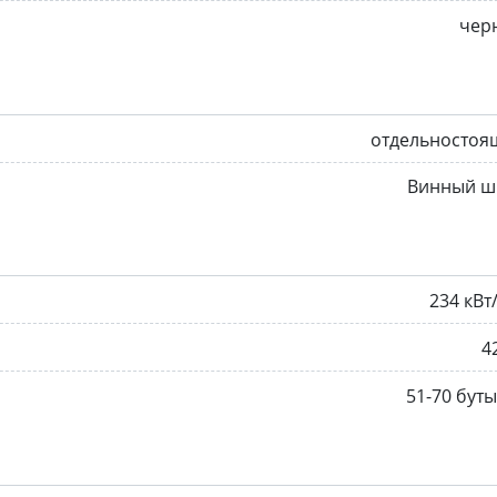
чер
отдельностоя
Винный ш
234 кВт
4
51-70 бут