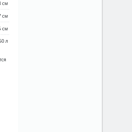
8 см
7 см
5 см
50 л
тся