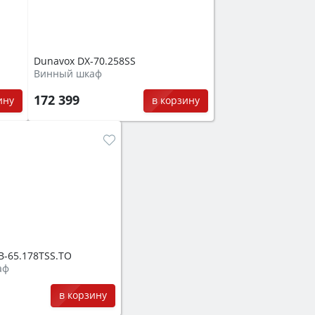
Dunavox DX-70.258SS
Винный шкаф
172 399
ину
в корзину
B-65.178TSS.TO
аф
в корзину