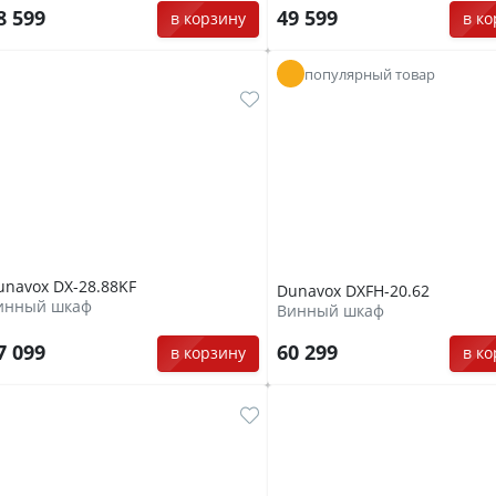
8 599
49 599
в корзину
в к
популярный товар
unavox DX-28.88KF
Dunavox DXFH-20.62
инный шкаф
Винный шкаф
7 099
60 299
в корзину
в к