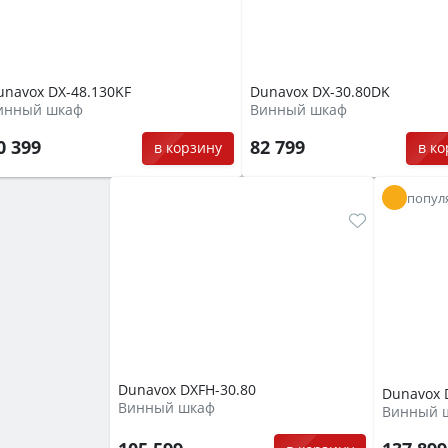
unavox DX-48.130KF
Dunavox DX-30.80DK
инный шкаф
Винный шкаф
0 399
82 799
в корзину
в к
попул
Dunavox DXFH-30.80
Dunavox 
Винный шкаф
Винный 