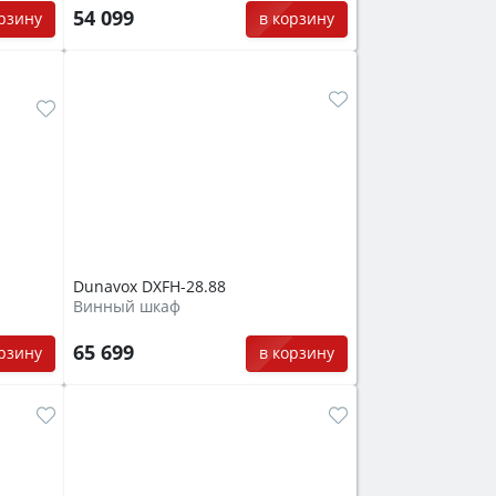
54 099
орзину
в корзину
Dunavox DXFH-28.88
Винный шкаф
65 699
в корзину
орзину