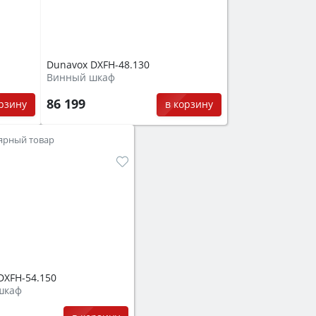
Dunavox DXFH-48.130
Винный шкаф
86 199
орзину
в корзину
ярный товар
DXFH-54.150
шкаф